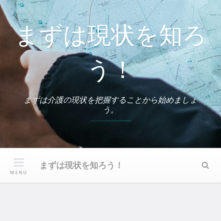
Skip
to
まずは現状を知ろ
content
う！
まずは介護の現状を把握することから始めましょ
う。
まずは現状を知ろう！
Sear
MENU