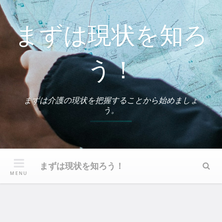
Skip
to
まずは現状を知ろ
content
う！
まずは介護の現状を把握することから始めましょ
う。
まずは現状を知ろう！
Sear
MENU